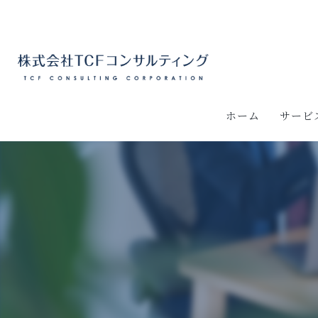
ホーム
サービ
資金繰
事業再
中小企
ものづ
事業再