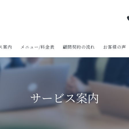
ス案内
メニュー/料金表
顧問契約の流れ
お客様の声
り支援について
生支援について
サービス案内
業省力化投資補助金（一般型）について
くり補助金について
構築補助金について