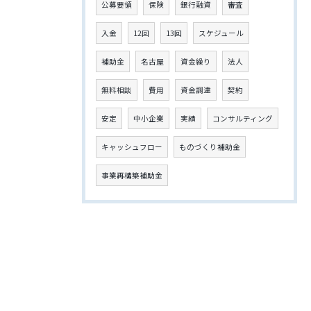
公募要領
保険
銀行融資
審査
入金
12回
13回
スケジュール
補助金
名古屋
資金繰り
法人
無料相談
費用
資金調達
契約
安定
中小企業
実績
コンサルティング
キャッシュフロー
ものづくり補助金
事業再構築補助金