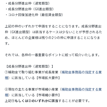
・成長分野進出枠（通常類型）
・成長分野進出枠（GX進出類型）
・コロナ回復加速化枠（最低賃金類型）
上記の枠のいずれかで申請をすることになります。成長分野進出
枠（GX進出類型）は該当するケースは少ないことが予想されるた
め、ほとんどの企業様は残りの2つの枠に申請することになりま
す。
それでは、各枠の一番重要なポイントに絞って紹介いたします。
【成長分野進出枠（通常類型）】
①補助金で取り組む事業が成長産業（
補助金事務局の指定する業
種
）に該当している【市場拡大要件】
②現在の主たる事業が市場縮小産業（
補助金事務局の指定する業
種
）に該当している【市場縮小要件】
上記
①もしくは②のいずれかに該当
することが必要です。