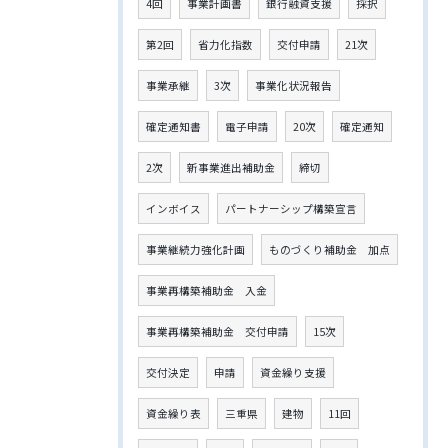
4回
事業計画書
銀行融資支援
採択
第2回
省力化指数
交付申請
21次
事業承継
3次
事業化状況報告
確定通知書
電子申請
20次
確定通知
2次
新事業進出補助金
締切
インボイス
パートナーシップ構築宣言
事業継続力強化計画
ものづくり補助金 加点
事業再構築補助金 入金
事業再構築補助金 交付申請
15次
交付決定
申請
資金繰り支援
資金繰り表
三重県
建物
11回