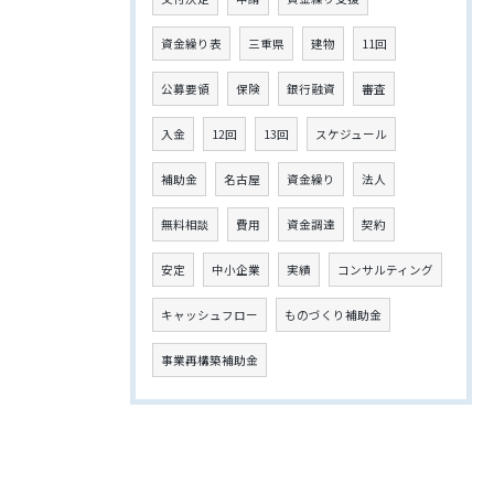
資金繰り表
三重県
建物
11回
公募要領
保険
銀行融資
審査
入金
12回
13回
スケジュール
補助金
名古屋
資金繰り
法人
無料相談
費用
資金調達
契約
安定
中小企業
実績
コンサルティング
キャッシュフロー
ものづくり補助金
事業再構築補助金