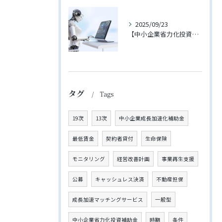
2025/09/23
【中小企業省力化投資補助金（一般型）】4回の公募が開始されました【2025年11月下旬締切予定】
タグ
Tags
19次
13次
中小企業成長加速化補助金
最低賃金
契約者貸付
生命保険
モニタリング
経営改善計画
事業再生支援
公募
キャッシュレス決済
不動産担保
成長加速マッチングサービス
一般型
中小企業省力化投資補助金
時期
条件