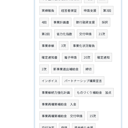
実績報告
経営者保証
申請支援
第3回
4回
事業計画書
銀行融資支援
採択
第2回
省力化指数
交付申請
21次
事業承継
3次
事業化状況報告
確定通知書
電子申請
20次
確定通知
2次
新事業進出補助金
締切
インボイス
パートナーシップ構築宣言
事業継続力強化計画
ものづくり補助金 加点
事業再構築補助金 入金
事業再構築補助金 交付申請
15次
交付決定
申請
資金繰り支援