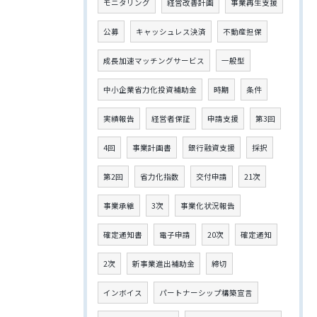
モニタリング
経営改善計画
事業再生支援
公募
キャッシュレス決済
不動産担保
成長加速マッチングサービス
一般型
中小企業省力化投資補助金
時期
条件
実績報告
経営者保証
申請支援
第3回
4回
事業計画書
銀行融資支援
採択
第2回
省力化指数
交付申請
21次
事業承継
3次
事業化状況報告
確定通知書
電子申請
20次
確定通知
2次
新事業進出補助金
締切
インボイス
パートナーシップ構築宣言