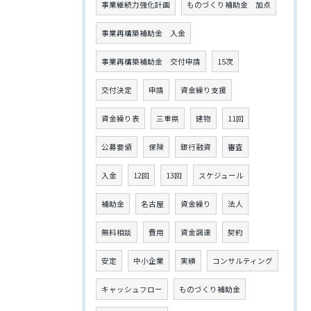
事業継続力強化計画
ものづくり補助金 加点
事業再構築補助金 入金
事業再構築補助金 交付申請
15次
交付決定
申請
資金繰り支援
資金繰り表
三重県
建物
11回
公募要領
保険
銀行融資
審査
入金
12回
13回
スケジュール
補助金
名古屋
資金繰り
法人
無料相談
費用
資金調達
契約
安定
中小企業
実績
コンサルティング
キャッシュフロー
ものづくり補助金