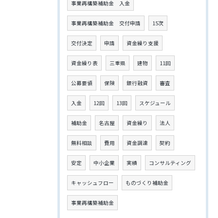
事業再構築補助金 入金
事業再構築補助金 交付申請
15次
交付決定
申請
資金繰り支援
資金繰り表
三重県
建物
11回
公募要領
保険
銀行融資
審査
入金
12回
13回
スケジュール
補助金
名古屋
資金繰り
法人
無料相談
費用
資金調達
契約
安定
中小企業
実績
コンサルティング
キャッシュフロー
ものづくり補助金
事業再構築補助金