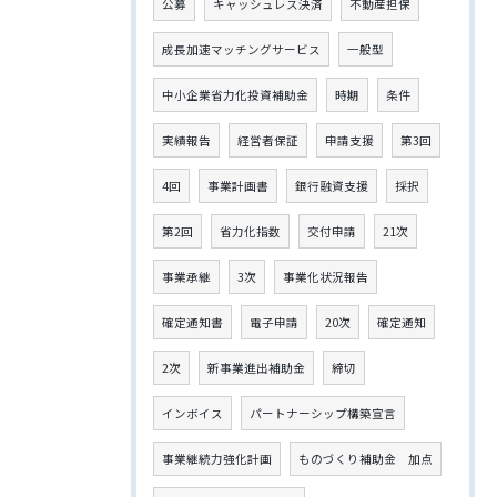
公募
キャッシュレス決済
不動産担保
成長加速マッチングサービス
一般型
中小企業省力化投資補助金
時期
条件
実績報告
経営者保証
申請支援
第3回
4回
事業計画書
銀行融資支援
採択
第2回
省力化指数
交付申請
21次
事業承継
3次
事業化状況報告
確定通知書
電子申請
20次
確定通知
2次
新事業進出補助金
締切
インボイス
パートナーシップ構築宣言
事業継続力強化計画
ものづくり補助金 加点