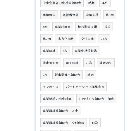
中小企業省力化投資補助金
時期
条件
実績報告
経営者保証
申請支援
第3回
4回
事業計画書
銀行融資支援
採択
第2回
省力化指数
交付申請
21次
事業承継
3次
事業化状況報告
確定通知書
電子申請
20次
確定通知
2次
新事業進出補助金
締切
インボイス
パートナーシップ構築宣言
事業継続力強化計画
ものづくり補助金 加点
事業再構築補助金 入金
事業再構築補助金 交付申請
15次