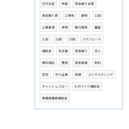
交付決定
申請
資金繰り支援
資金繰り表
三重県
建物
11回
公募要領
保険
銀行融資
審査
入金
12回
13回
スケジュール
補助金
名古屋
資金繰り
法人
無料相談
費用
資金調達
契約
安定
中小企業
実績
コンサルティング
キャッシュフロー
ものづくり補助金
事業再構築補助金