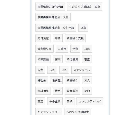
事業継続力強化計画
ものづくり補助金 加点
事業再構築補助金 入金
事業再構築補助金 交付申請
15次
交付決定
申請
資金繰り支援
資金繰り表
三重県
建物
11回
公募要領
保険
銀行融資
審査
入金
12回
13回
スケジュール
補助金
名古屋
資金繰り
法人
無料相談
費用
資金調達
契約
安定
中小企業
実績
コンサルティング
キャッシュフロー
ものづくり補助金