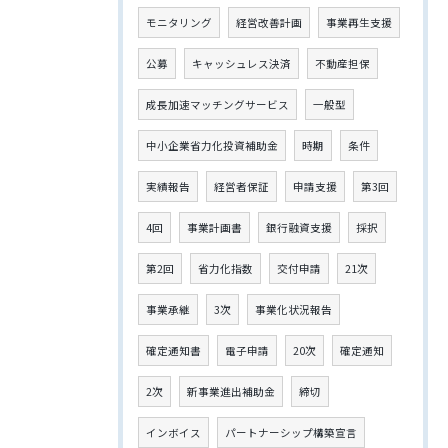
モニタリング
経営改善計画
事業再生支援
公募
キャッシュレス決済
不動産担保
成長加速マッチングサービス
一般型
中小企業省力化投資補助金
時期
条件
実績報告
経営者保証
申請支援
第3回
4回
事業計画書
銀行融資支援
採択
第2回
省力化指数
交付申請
21次
事業承継
3次
事業化状況報告
確定通知書
電子申請
20次
確定通知
2次
新事業進出補助金
締切
インボイス
パートナーシップ構築宣言