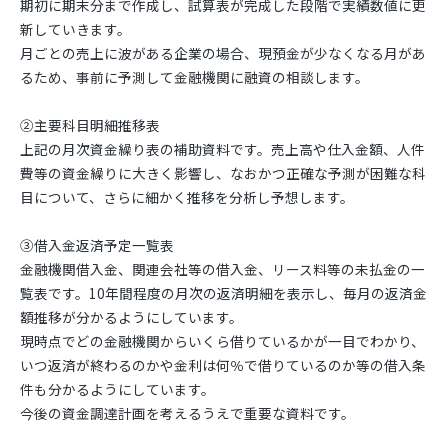
期初に期末分まで作成し、試算表が完成した段階で実績数値に更
新していきます。
月ごとの売上に波がある企業の場合、現預金が少なくなる月があ
るため、事前に予測して金融機関に融資の相談します。
➁主要科目明細推移表
上記の月次資金繰り表の補助資料です。売上高や仕入金額、人件
費等の資金繰りに大きく影響し、なおかつ正確な予測が困難な科
目について、さらに細かく推移を分析し予想します。
③借入金返済予定一覧表
金融機関借入金、関連会社等の借入金、リース料等の未払金の一
覧表です。10年間程度の月次の返済明細を表示し、毎月の返済金
額推移が分かるようにしています。
現時点でどの金融機関からいくら借りているかが一目でわかり、
いつ返済が終わるのかや金利は何％で借りているのか等の借入条
件も分かるようにしています。
今後の資金調達計画を考えるうえで重要な資料です。