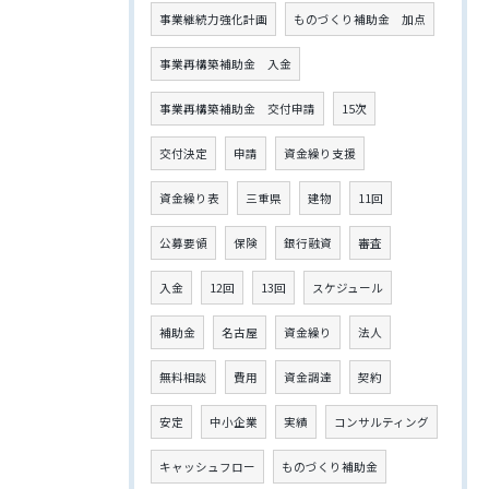
事業継続力強化計画
ものづくり補助金 加点
事業再構築補助金 入金
事業再構築補助金 交付申請
15次
交付決定
申請
資金繰り支援
資金繰り表
三重県
建物
11回
公募要領
保険
銀行融資
審査
入金
12回
13回
スケジュール
補助金
名古屋
資金繰り
法人
無料相談
費用
資金調達
契約
安定
中小企業
実績
コンサルティング
キャッシュフロー
ものづくり補助金