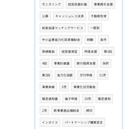
モニタリング
経営改善計画
事業再生支援
公募
キャッシュレス決済
不動産担保
成長加速マッチングサービス
一般型
中小企業省力化投資補助金
時期
条件
実績報告
経営者保証
申請支援
第3回
4回
事業計画書
銀行融資支援
採択
第2回
省力化指数
交付申請
21次
事業承継
3次
事業化状況報告
確定通知書
電子申請
20次
確定通知
2次
新事業進出補助金
締切
インボイス
パートナーシップ構築宣言