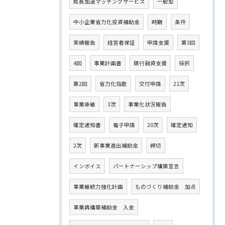
成長加速マッチングサービス
一般型
中小企業省力化投資補助金
時期
条件
実績報告
経営者保証
申請支援
第3回
4回
事業計画書
銀行融資支援
採択
第2回
省力化指数
交付申請
21次
事業承継
3次
事業化状況報告
確定通知書
電子申請
20次
確定通知
2次
新事業進出補助金
締切
インボイス
パートナーシップ構築宣言
事業継続力強化計画
ものづくり補助金 加点
事業再構築補助金 入金