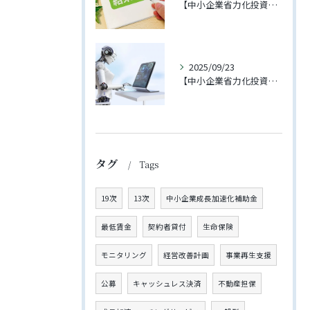
【中小企業省力化投資補助金（一般型）】第3回に支援先企業様が採択されました！
2025/09/23
【中小企業省力化投資補助金（一般型）】4回の公募が開始されました【2025年11月下旬締切予定】
タグ
Tags
19次
13次
中小企業成長加速化補助金
最低賃金
契約者貸付
生命保険
モニタリング
経営改善計画
事業再生支援
公募
キャッシュレス決済
不動産担保