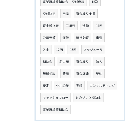
事業再構築補助金 交付申請
15次
交付決定
申請
資金繰り支援
資金繰り表
三重県
建物
11回
公募要領
保険
銀行融資
審査
入金
12回
13回
スケジュール
補助金
名古屋
資金繰り
法人
無料相談
費用
資金調達
契約
安定
中小企業
実績
コンサルティング
キャッシュフロー
ものづくり補助金
事業再構築補助金