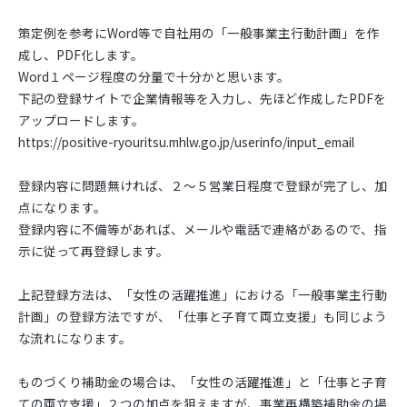
策定例を参考にWord等で自社用の「一般事業主行動計画」を作
成し、PDF化します。
Word１ページ程度の分量で十分かと思います。
下記の登録サイトで企業情報等を入力し、先ほど作成したPDFを
アップロードします。
https://positive-ryouritsu.mhlw.go.jp/userinfo/input_email
登録内容に問題無ければ、２～５営業日程度で登録が完了し、加
点になります。
登録内容に不備等があれば、メールや電話で連絡があるので、指
示に従って再登録します。
上記登録方法は、「女性の活躍推進」における「一般事業主行動
計画」の登録方法ですが、「仕事と子育て両立支援」も同じよう
な流れになります。
ものづくり補助金の場合は、「女性の活躍推進」と「仕事と子育
ての両立支援」２つの加点を狙えますが、事業再構築補助金の場