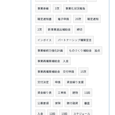
事業承継
3次
事業化状況報告
確定通知書
電子申請
20次
確定通知
2次
新事業進出補助金
締切
インボイス
パートナーシップ構築宣言
事業継続力強化計画
ものづくり補助金 加点
事業再構築補助金 入金
事業再構築補助金 交付申請
15次
交付決定
申請
資金繰り支援
資金繰り表
三重県
建物
11回
公募要領
保険
銀行融資
審査
入金
12回
13回
スケジュール