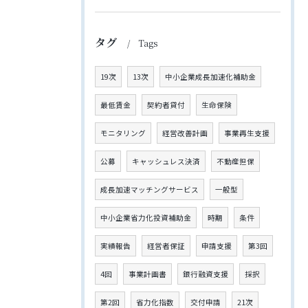
タグ
Tags
19次
13次
中小企業成長加速化補助金
最低賃金
契約者貸付
生命保険
モニタリング
経営改善計画
事業再生支援
公募
キャッシュレス決済
不動産担保
成長加速マッチングサービス
一般型
中小企業省力化投資補助金
時期
条件
実績報告
経営者保証
申請支援
第3回
4回
事業計画書
銀行融資支援
採択
第2回
省力化指数
交付申請
21次