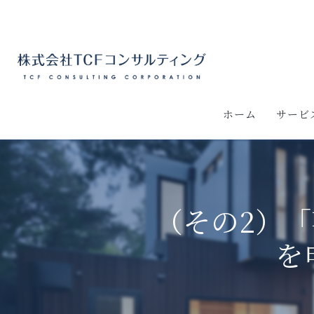
ホーム
サービ
資金繰
事業再
（その2）
中小企
を
ものづ
事業再