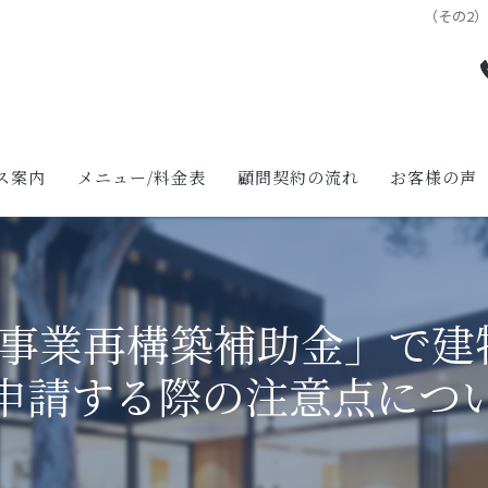
（その2
ス案内
メニュー/料金表
顧問契約の流れ
お客様の声
り支援について
生支援について
「事業再構築補助金」で建
業省力化投資補助金（一般型）について
申請する際の注意点につ
くり補助金について
構築補助金について